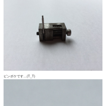
ピンボケです…(T_T)