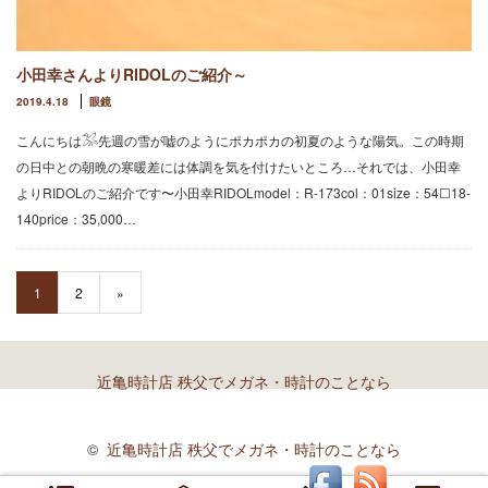
小田幸さんよりRIDOLのご紹介～
2019.4.18
眼鏡
こんにちは𓅮先週の雪が嘘のようにポカポカの初夏のような陽気。この時期
の日中との朝晩の寒暖差には体調を気を付けたいところ…それでは、小田幸
よりRIDOLのご紹介です〜小田幸RIDOLmodel：R-173col：01size：54☐18-
140price：35,000…
1
2
»
近亀時計店 秩父でメガネ・時計のことなら
©
近亀時計店 秩父でメガネ・時計のことなら