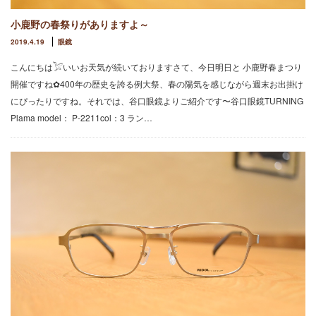
小鹿野の春祭りがありますよ～
2019.4.19
眼鏡
こんにちは𓅯いいお天気が続いておりますさて、今日明日と 小鹿野春まつり
開催ですね✿400年の歴史を誇る例大祭、春の陽気を感じながら週末お出掛け
にぴったりですね。それでは、谷口眼鏡よりご紹介です〜谷口眼鏡TURNING
Plama model： P-2211col：3 ラン…