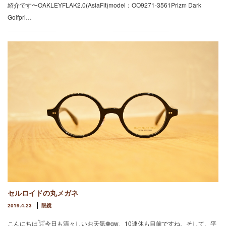
紹介です〜OAKLEYFLAK2.0(AsiaFit)model：OO9271-3561Prizm Dark
Golfpri…
セルロイドの丸メガネ
2019.4.23
眼鏡
こんにちは𓅯今日も清々しいお天気❁gw、10連休も目前ですね。そして、平