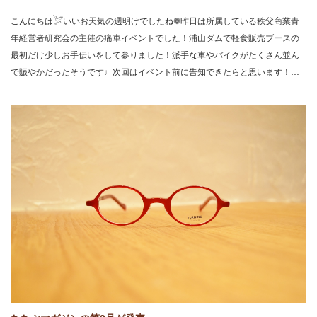
こんにちは𓅯いいお天気の週明けでしたね❁昨日は所属している秩父商業青
年経営者研究会の主催の痛車イベントでした！浦山ダムで軽食販売ブースの
最初だけ少しお手伝いをして参りました！派手な車やバイクがたくさん並ん
で賑やかだったそうです♩次回はイベント前に告知できたらと思います！…