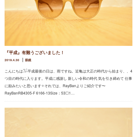
『平成』有難うございました！
2019.4.30
眼鏡
こんにちは𓅮平成最後の日は、雨ですね。近亀は大正の時代から始まり、、4
つ目の時代に入ります。平成に感謝し 新しい令和の時代 気を引き締めて 仕事
に励みたいと思います✧それでは、RayBanよりご紹介です〜
RayBanRB4305-F 6166-13Size：53☐1…