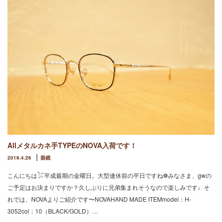
Allメタルカネ手TYPEのNOVA入荷です！
2019.4.26
眼鏡
こんにちは𓅯平成最期の金曜日。大型連休前の平日ですね❁みなさま、gwの
ご予定はお決まりですか？久しぶりに兄弟集まれそうなので楽しみです♩そ
れでは、NOVAよりご紹介です〜NOVAHAND MADE ITEMmodel：H-
3052col：10（BLACK/GOLD）…