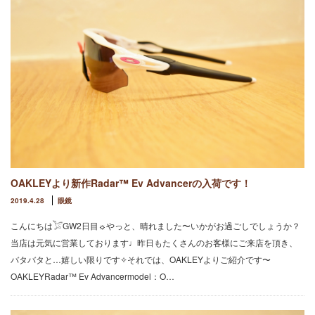
OAKLEYより新作Radar™ Ev Advancerの入荷です！
2019.4.28
眼鏡
こんにちは𓅯GW2日目☼やっと、晴れました〜いかがお過ごしでしょうか？
当店は元気に営業しております♩昨日もたくさんのお客様にご来店を頂き、
バタバタと…嬉しい限りです✧それでは、OAKLEYよりご紹介です〜
OAKLEYRadar™ Ev Advancermodel：O…