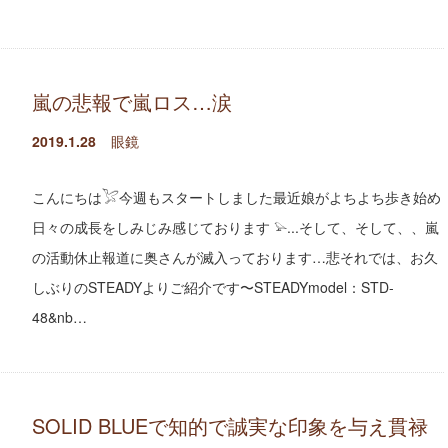
嵐の悲報で嵐ロス…涙
2019.1.28
眼鏡
こんにちは𓅯今週もスタートしました最近娘がよちよち歩き始め
日々の成長をしみじみ感じております 𓅫...そして、そして、、嵐
の活動休止報道に奥さんが滅入っております…悲それでは、お久
しぶりのSTEADYよりご紹介です〜STEADYmodel：STD-
48&nb…
SOLID BLUEで知的で誠実な印象を与え貫禄