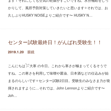
ます！それにしても空気の乾燥がすごいですね。水分補給をしっ
かりして、風邪予防対策していきたいと思います✧それでは、お
久しぶりHUSKY NOISEよりご紹介です〜 HUSKY N…
センター試験最終日！がんばれ受験生！！
2019.1.20
眼鏡
こんにちは𓅯大寒 の今日。これから寒さが極まってくるそうで
すね。この寒さを利用して味噌や醤油、日本酒などの仕込みが始
まるのらしいです✧センター試験2日目。受験生のみなさま力が発
揮されますように…それでは、John Lennonよりご紹介です〜
Joh…