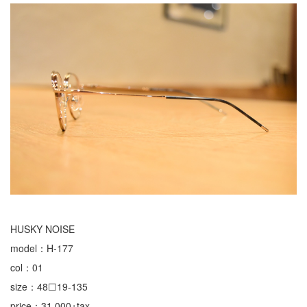
HUSKY NOISE
model：H-177
col：01
size：48☐19-135
price：31,000+tax