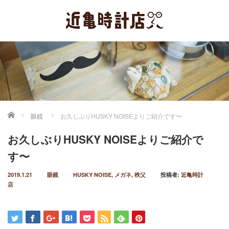
ホーム
眼鏡
お久しぶりHUSKY NOISEよりご紹介です〜
お久しぶりHUSKY NOISEよりご紹介で
す〜
2019.1.21
眼鏡
HUSKY NOISE
,
メガネ
,
秩父
投稿者:
近亀時計
店