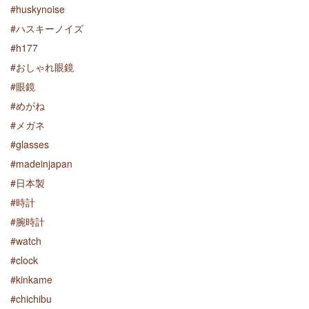
#
huskynoise
#
ハスキーノイズ
#
h177
#
おしゃれ眼鏡
#
眼鏡
#
めがね
#
メガネ
#
glasses
#
madeinjapan
#
日本製
#
時計
#
腕時計
#
watch
#
clock
#
kinkame
#
chichibu