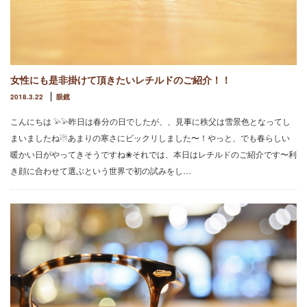
女性にも是非掛けて頂きたいレチルドのご紹介！！
2018.3.22
眼鏡
こんにちは 𓅫𓅫昨日は春分の日でしたが、、見事に秩父は雪景色となってし
まいましたね☃︎あまりの寒さにビックリしました〜！やっと、でも春らしい
暖かい日がやってきそうですね❀それでは、本日はレチルドのご紹介です〜利
き顔に合わせて選ぶという世界で初の試みをし…