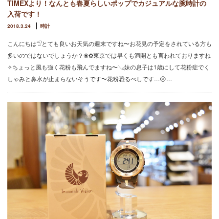
TIMEXより！なんとも春夏らしいポップでカジュアルな腕時計の
入荷です！
2018.3.24
時計
こんにちは𓅿とても良いお天気の週末ですね〜お花見の予定をされている方も
多いのではないでしょうか？❀✿東京では早くも満開とも言われておりますね
✧ちょっと風も強く花粉も飛んでますね〜𓂅妹の息子は1歳にして花粉症でく
しゃみと鼻水が止まらないそうです〜花粉恐るべしです…☹︎…