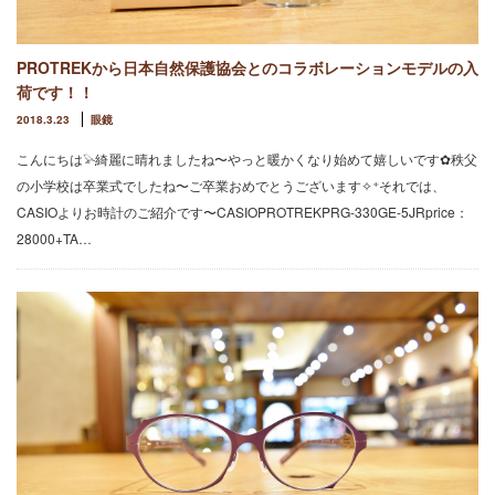
PROTREKから日本自然保護協会とのコラボレーションモデルの入
荷です！！
2018.3.23
眼鏡
こんにちは𓅫綺麗に晴れましたね〜やっと暖かくなり始めて嬉しいです✿秩父
の小学校は卒業式でしたね〜ご卒業おめでとうございます✧⁺それでは、
CASIOよりお時計のご紹介です〜CASIOPROTREKPRG-330GE-5JRprice：
28000+TA…