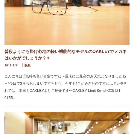
普段ようにも掛け心地の軽い機能的なモデルのOAKLEYでメガネ
はいかがでしょうか？✧
2018.3.31
眼鏡
こんにちは𓅿気持ち良い青空ですね〜週末には最高のお天気となりましたね
✧⁺今日で3月もおしまいです𓅫もう、今年も1/4が過ぎたのですね…早い❁そ
れでは、本日もOAKLEYよりご紹介です〜OAKLEY Limit SwitchOX5121-
0155…