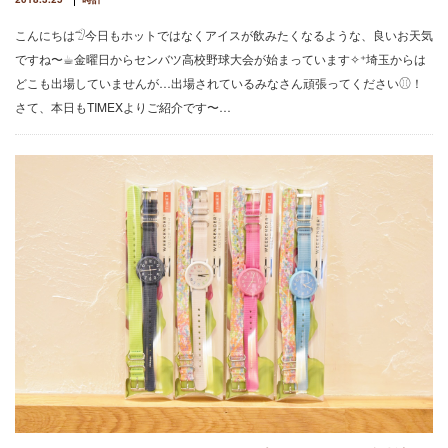
こんにちは𓅿今日もホットではなくアイスが飲みたくなるような、良いお天気
ですね〜☕︎金曜日からセンバツ高校野球大会が始まっています✧⁺埼玉からは
どこも出場していませんが…出場されているみなさん頑張ってください⚾︎！
さて、本日もTIMEXよりご紹介です〜…