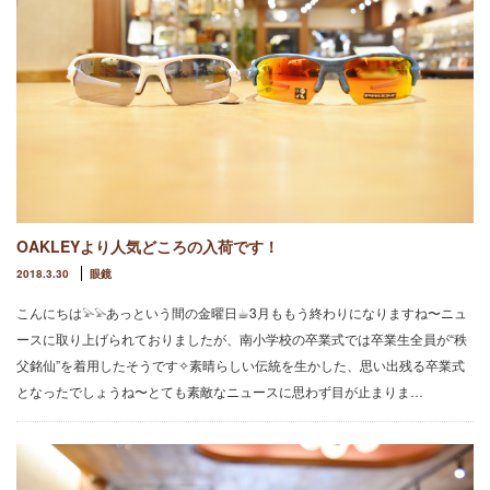
OAKLEYより人気どころの入荷です！
2018.3.30
眼鏡
こんにちは𓅫𓅫あっという間の金曜日☕︎3月ももう終わりになりますね〜ニュ
ースに取り上げられておりましたが、南小学校の卒業式では卒業生全員が“秩
父銘仙”を着用したそうです✧素晴らしい伝統を生かした、思い出残る卒業式
となったでしょうね〜とても素敵なニュースに思わず目が止まりま…