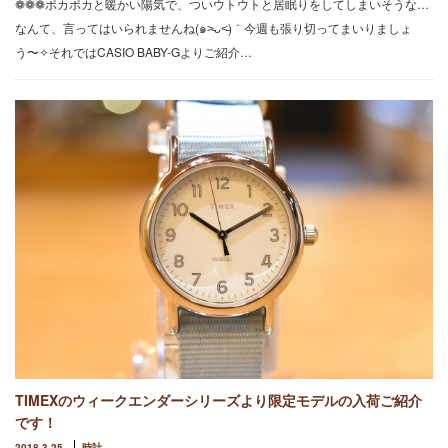
❁❁❁ポカポカと暖かい陽気で、ついウトウトと居眠りをしてしまいそうな…
なんて、言ってはいられませんね(๑˃̵ᴗ˂̵)｀今週も張り切ってまいりましょ
う〜✧それではCASIO BABY-Gよりご紹介…
TIMEXのウィークエンダーシリーズより限定モデルの入荷ご紹介
です！
2018.3.25
時計