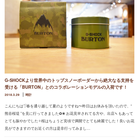
G-SHOCKより世界中のトップスノーボーダーから絶大なる支持を
受ける「BURTON」とのコラボレーションモデルの入荷です！
2018.3.29
時計
こんにちは𓅿春を通り越して夏のようですね〜昨日はお休みを頂いたので、“
熊谷桜堤 ”を見に行ってきました✿❀ お花見🌸されてる方や、出店🍡もあって
とても賑やかでした✧桜はちょうど見頃で満開でとても綺麗でした！良いお花
見ができますのでお近くの方は是非行ってみまし…