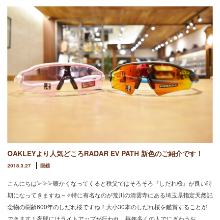
OAKLEYより人気どころRADAR EV PATH 新色のご紹介です！
2018.3.27
眼鏡
こんにちは𓅫𓅫𓅫暖かくなってくると秩父ではそろそろ『しだれ桜』が良い時
期になってきますね～✧特に有名なのが荒川の清雲寺にある埼玉県指定天然記
念物の樹齢600年のしだれ桜ですね！大小30本のしだれ桜を鑑賞することが
できます！夜間にはライトアップが行われ、毎年多くの人でにぎわうお…