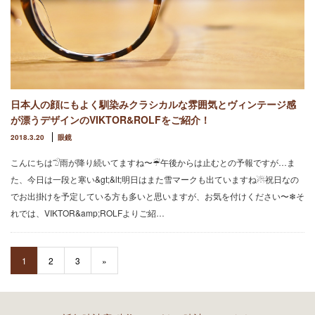
日本人の顔にもよく馴染みクラシカルな雰囲気とヴィンテージ感
が漂うデザインのVIKTOR&ROLFをご紹介！
2018.3.20
眼鏡
こんにちは𓅿雨が降り続いてますね〜☔︎午後からは止むとの予報ですが…ま
た、今日は一段と寒い&gt;&lt;明日はまた雪マークも出ていますね☃︎祝日なの
でお出掛けを予定している方も多いと思いますが、お気を付けください〜❄︎そ
れでは、VIKTOR&amp;ROLFよりご紹…
1
2
3
»