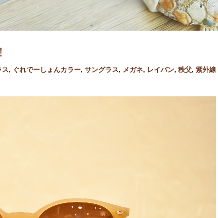
！
ラス
,
ぐれでーしょんカラー
,
サングラス
,
メガネ
,
レイバン
,
秩父
,
紫外線