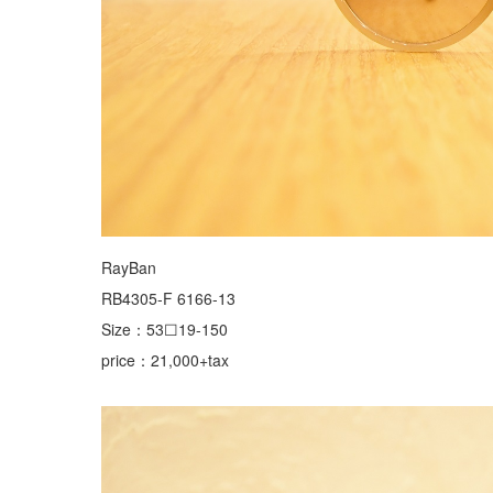
RayBan
RB4305-F 6166-13
Size：53☐19-150
price：21,000+tax