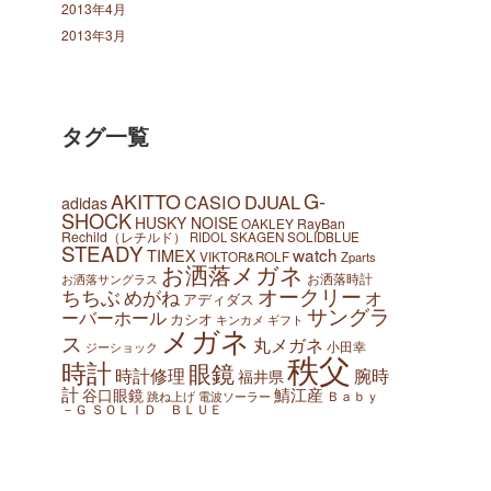
2013年4月
2013年3月
タグ一覧
AKITTO
G-
CASIO
DJUAL
adidas
SHOCK
HUSKY NOISE
OAKLEY
RayBan
Rechild（レチルド）
SKAGEN
SOLIDBLUE
RIDOL
STEADY
watch
TIMEX
VIKTOR&ROLF
Zparts
お洒落メガネ
お洒落時計
お洒落サングラス
オークリー
ちちぶ
めがね
オ
アディダス
サングラ
ーバーホール
カシオ
ギフト
キンカメ
メガネ
ス
丸メガネ
小田幸
ジーショック
秩父
時計
眼鏡
腕時
時計修理
福井県
計
鯖江産
谷口眼鏡
Ｂａｂｙ
跳ね上げ
電波ソーラー
－Ｇ
ＳＯＬＩＤ ＢＬＵＥ