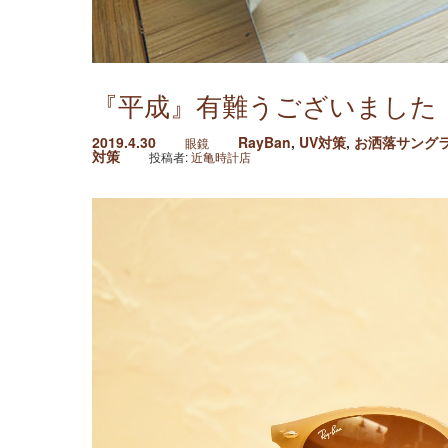
『平成』有難うございました
2019.4.30
RayBan
,
UV対策
,
お洒落サング
眼鏡
対策
投稿者:
近亀時計店