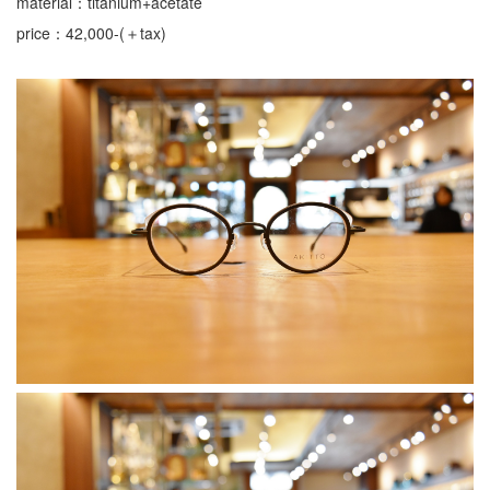
material：titanium+acetate
price：42,000-(＋tax)