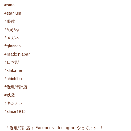
#
pin3
#
titanium
#
眼鏡
#
めがね
#
メガネ
#
glasses
#
madeinjapan
#
日本製
#
kinkame
#
chichibu
#
近亀時計店
#
秩父
#
キンカメ
#
since1915
『 近亀時計店 』Facebook・Instagramやってます！!