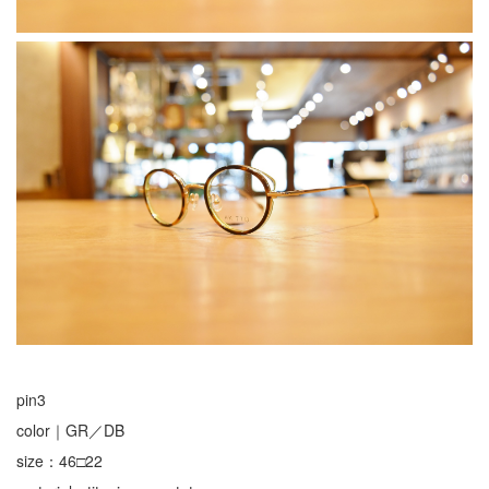
pin3
color｜GR／DB
size：46□22