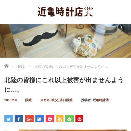
ホーム
眼鏡
北陸の皆様にこれ以上被害が出ませんように…。
北陸の皆様にこれ以上被害が出ませんよう
に…。
2018.2.8
眼鏡
メガネ
,
秩父
,
谷口眼鏡
投稿者:
近亀時計店