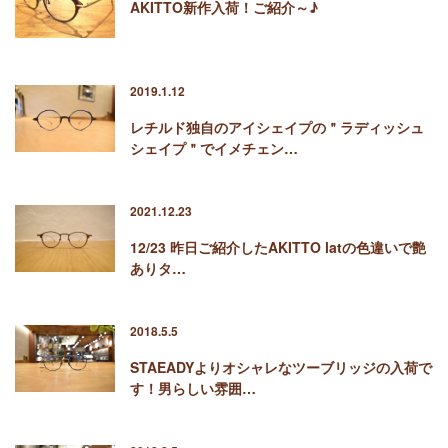
AKITTO新作入荷！ご紹介～♪
2019.1.12
レチルド独自のアイシェイプの＂ラディッシュ
シェイプ＂でイメチェン…
2021.12.23
12/23 昨日ご紹介したAKITTO latの色違いで艶
ありタ…
2018.5.5
STAEADYよりオシャレなツーブリッジの入荷で
す！男らしい雰囲…