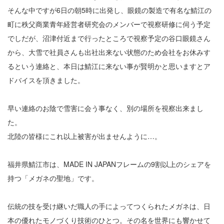
そんな中ですが6日の朝5時に出発し、眼鏡の製造で有名な鯖江の
町に秩父商業青年経営者研究会のメンバーで視察研修に伺う予定
でしだが、沼津付近まで行ったところで視察予定の谷口眼鏡さん
から、大雪で社員さんも出社出来ない状態のため会社をお休みす
るという連絡と、本日は鯖江に来ない事が賢明かと思いますとア
ドバイスを頂きました。
早い連絡のお陰で雪害に会う事なく、別の場所を視察出来まし
た。
北陸の皆様にこれ以上被害が出ませんように…。
福井県鯖江市は、MADE IN JAPANフレームの9割以上のシェアを
持つ「メガネの聖地」です。
伝統の技を受け継いだ職人の手によってつくられたメガネは、日
本の優れたモノづくり技術のひとつ。その名を世界にも響かせて