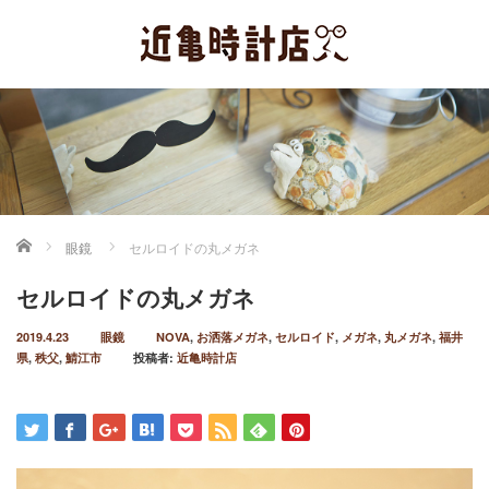
ホーム
眼鏡
セルロイドの丸メガネ
セルロイドの丸メガネ
2019.4.23
眼鏡
NOVA
,
お洒落メガネ
,
セルロイド
,
メガネ
,
丸メガネ
,
福井
県
,
秩父
,
鯖江市
投稿者:
近亀時計店