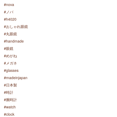
#nova
#ノバ
#h4020
#おしゃれ眼鏡
#丸眼鏡
#handmade
#眼鏡
#めがね
#メガネ
#glasses
#madeinjapan
#日本製
#時計
#腕時計
#watch
#clock