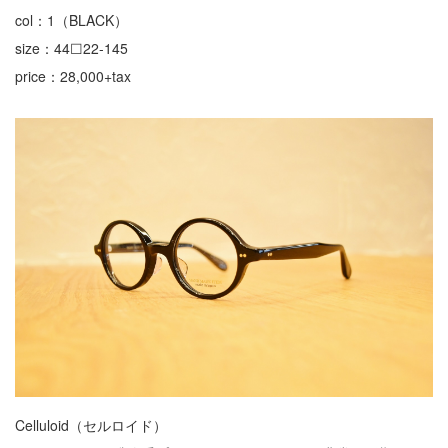
col：1（BLACK）
size：44☐22-145
price：28,000+tax
Celluloid（セルロイド）