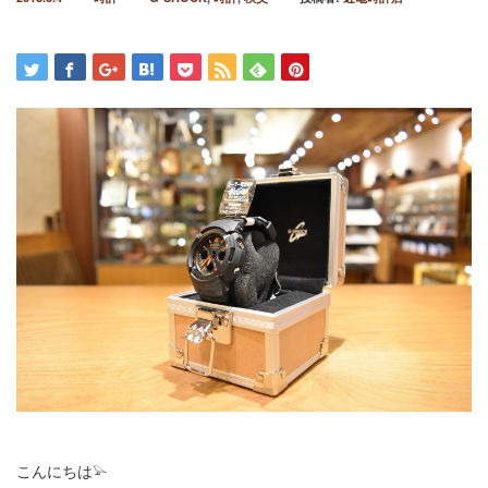
こんにちは𓅫