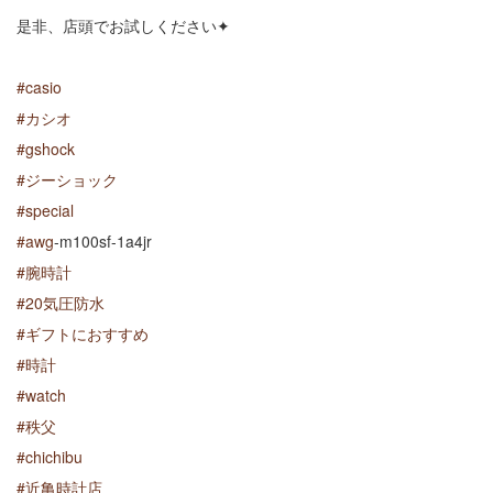
是非、店頭でお試しください✦
#
casio
#
カシオ
#
gshock
#
ジーショック
#
special
#
awg
-m100sf-1a4jr
#
腕時計
#
20気圧防水
#
ギフトにおすすめ
#
時計
#
watch
#
秩父
#
chichibu
#
近亀時計店