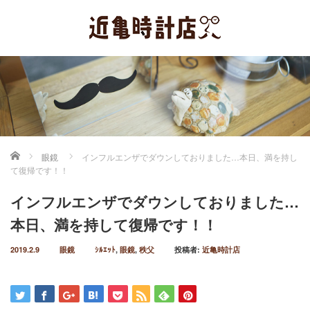
ホーム
眼鏡
インフルエンザでダウンしておりました…本日、満を持し
て復帰です！！
インフルエンザでダウンしておりました…
本日、満を持して復帰です！！
2019.2.9
眼鏡
ｼﾙｴｯﾄ
,
眼鏡
,
秩父
投稿者:
近亀時計店