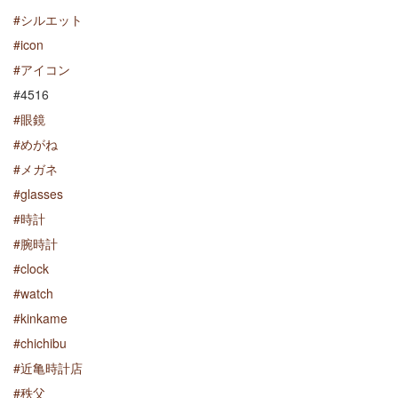
#シルエット
#icon
#アイコン
#4516
#眼鏡
#めがね
#メガネ
#glasses
#時計
#腕時計
#clock
#watch
#kinkame
#chichibu
#近亀時計店
#秩父