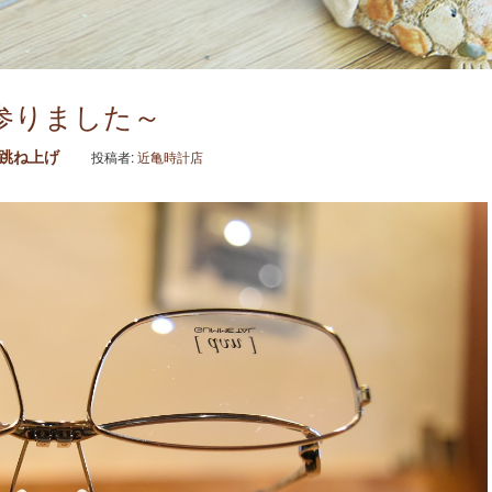
参りました～
跳ね上げ
投稿者:
近亀時計店