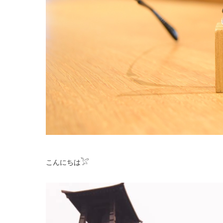
こんにちは𓅯