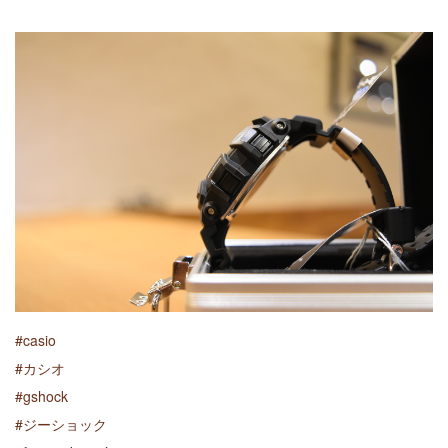
#casio
#カシオ
#gshock
#ジーショック