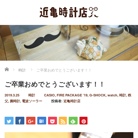
ホーム
時計
ご卒業おめでとうございます！！
ご卒業おめでとうございます！！
2019.3.25
時計
CASIO
,
FIRE PACKAGE ’19
,
G-SHOCK
,
watch
,
時計
,
秩
父
,
腕時計
,
電波ソーラー
投稿者:
近亀時計店