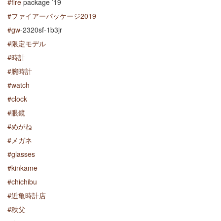
#fire
package ’19
#ファイアーパッケージ2019
#gw
-2320sf-1b3jr
#限定モデル
#時計
#腕時計
#watch
#clock
#眼鏡
#めがね
#メガネ
#glasses
#kinkame
#chichibu
#近亀時計店
#秩父