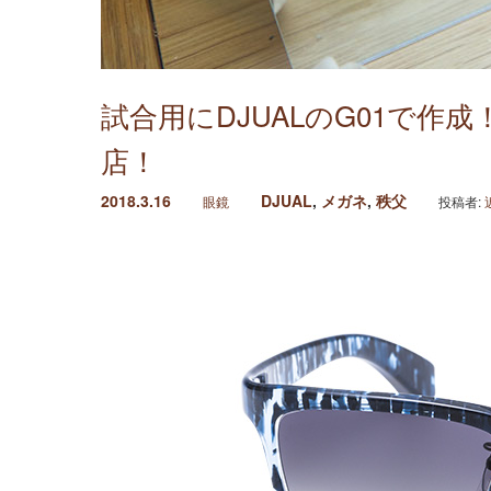
試合用にDJUALのG01で
店！
2018.3.16
DJUAL
,
メガネ
,
秩父
眼鏡
投稿者: