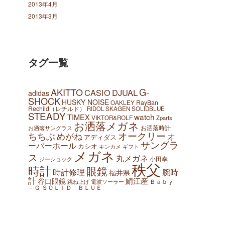
2013年4月
2013年3月
タグ一覧
AKITTO
G-
CASIO
DJUAL
adidas
SHOCK
HUSKY NOISE
OAKLEY
RayBan
Rechild（レチルド）
SKAGEN
SOLIDBLUE
RIDOL
STEADY
watch
TIMEX
VIKTOR&ROLF
Zparts
お洒落メガネ
お洒落時計
お洒落サングラス
オークリー
ちちぶ
めがね
オ
アディダス
サングラ
ーバーホール
カシオ
ギフト
キンカメ
メガネ
ス
丸メガネ
小田幸
ジーショック
秩父
時計
眼鏡
腕時
時計修理
福井県
計
鯖江産
谷口眼鏡
Ｂａｂｙ
跳ね上げ
電波ソーラー
－Ｇ
ＳＯＬＩＤ ＢＬＵＥ