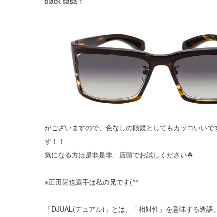
black sasa 1
がございますので、色なしの眼鏡としてもカッコいいで
す！！
気になる方は是非是非、店頭でお試しください
☘︎
※正田晃也選手は私の兄です(^^ゞ
「DJUAL(デュアル)」とは、「相対性」を意味する