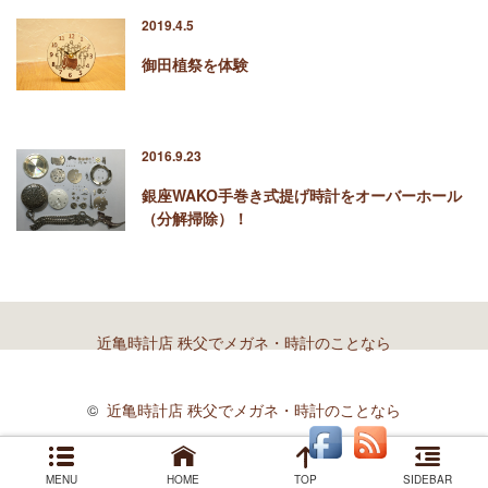
2019.4.5
御田植祭を体験
2016.9.23
銀座WAKO手巻き式提げ時計をオーバーホール
（分解掃除）！
近亀時計店 秩父でメガネ・時計のことなら
©
近亀時計店 秩父でメガネ・時計のことなら
MENU
HOME
TOP
SIDEBAR