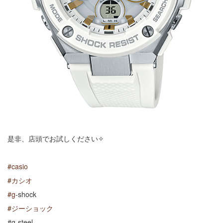
是非、店頭でお試しください✧
#
casio
#
カシオ
#
g
-shock
#
ジーショック
#g-steel