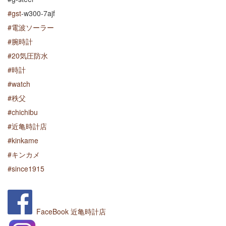
#
gst
-w300-7ajf
#
電波ソーラー
#
腕時計
#
20気圧防水
#
時計
#
watch
#
秩父
#
chichibu
#
近亀時計店
#
kinkame
#
キンカメ
#
since1915
FaceBook
近亀時計店