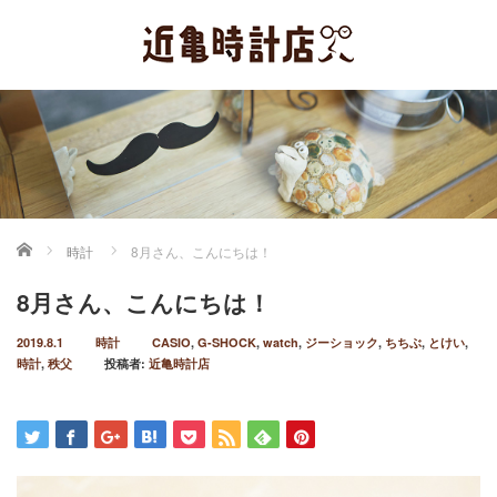
ホーム
時計
8月さん、こんにちは！
8月さん、こんにちは！
2019.8.1
時計
CASIO
,
G-SHOCK
,
watch
,
ジーショック
,
ちちぶ
,
とけい
,
時計
,
秩父
投稿者:
近亀時計店