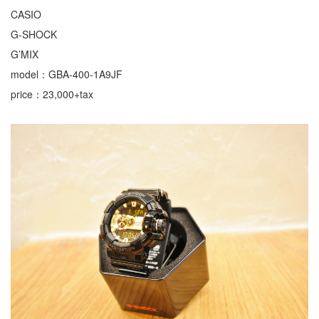
CASIO
G-SHOCK
G’MIX
model：GBA-400-1A9JF
price：23,000+tax