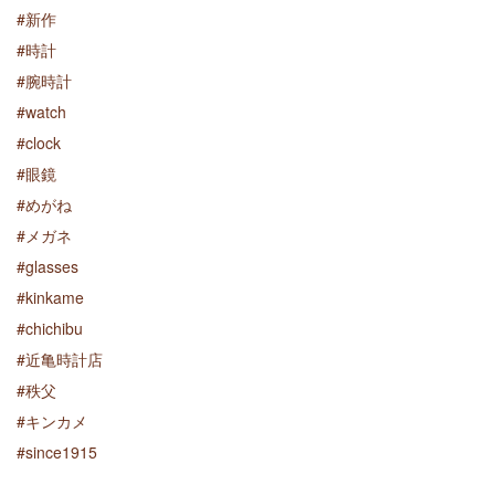
#新作
#時計
#腕時計
#watch
#clock
#眼鏡
#めがね
#メガネ
#glasses
#kinkame
#chichibu
#近亀時計店
#秩父
#キンカメ
#since1915