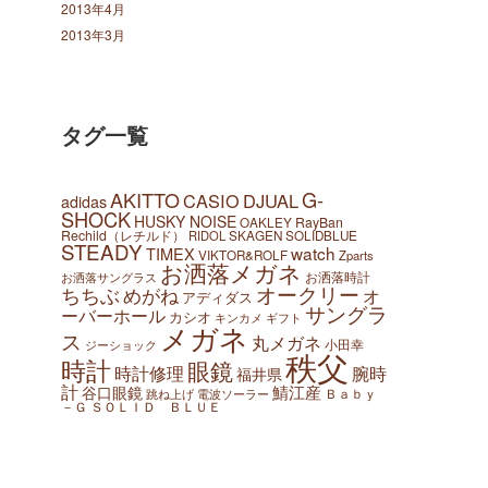
2013年4月
2013年3月
タグ一覧
AKITTO
G-
CASIO
DJUAL
adidas
SHOCK
HUSKY NOISE
OAKLEY
RayBan
Rechild（レチルド）
SKAGEN
SOLIDBLUE
RIDOL
STEADY
watch
TIMEX
VIKTOR&ROLF
Zparts
お洒落メガネ
お洒落時計
お洒落サングラス
オークリー
ちちぶ
めがね
オ
アディダス
サングラ
ーバーホール
カシオ
ギフト
キンカメ
メガネ
ス
丸メガネ
小田幸
ジーショック
秩父
時計
眼鏡
腕時
時計修理
福井県
計
鯖江産
谷口眼鏡
Ｂａｂｙ
跳ね上げ
電波ソーラー
－Ｇ
ＳＯＬＩＤ ＢＬＵＥ