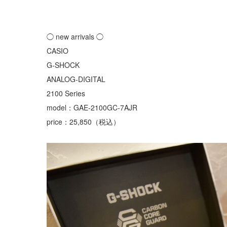
◯ new arrivals ◯
CASIO
G-SHOCK
ANALOG-DIGITAL
2100 Series
model：GAE-2100GC-7AJR
price：25,850（税込）