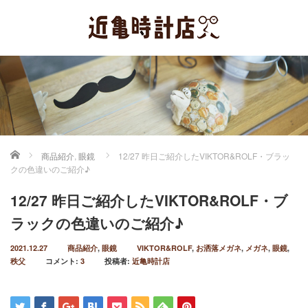
ホーム
商品紹介
,
眼鏡
12/27 昨日ご紹介したVIKTOR&ROLF・ブラッ
クの色違いのご紹介♪
12/27 昨日ご紹介したVIKTOR&ROLF・ブ
ラックの色違いのご紹介♪
2021.12.27
商品紹介
,
眼鏡
VIKTOR&ROLF
,
お洒落メガネ
,
メガネ
,
眼鏡
,
秩父
コメント:
3
投稿者:
近亀時計店