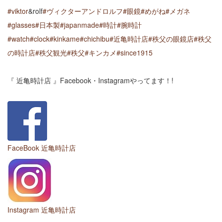
#viktor
&rolf
#ヴィクターアンドロルフ
#眼鏡
#めがね
#メガネ
#glasses
#日本製
#japanmade
#時計
#腕時計
#watch
#clock
#kinkame
#chichibu
#近亀時計店
#秩父の眼鏡店
#秩父
の時計店
#秩父観光
#秩父
#キンカメ
#since1915
『 近亀時計店 』Facebook・Instagramやってます！!
FaceBook 近亀時計店
Instagram 近亀時計店