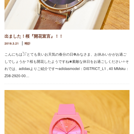
出ました！桜『開花宣言』！！
2019.3.21
時計
こんにちは𓅯とても良いお天気の春分の日❁みなさま、お休みいかがお過ご
しでしょうか？桜も開花したようですね❀素敵な休日をお過ごしください✧そ
れでは、adidasよりご紹介です〜adidasmodel：DISTRICT_L1 , 40 MMsku：
Z08-2920-00…