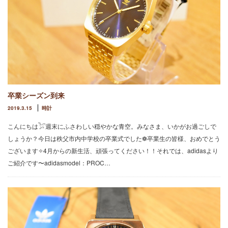
卒業シーズン到来
2019.3.15
時計
こんにちは𓅯週末にふさわしい穏やかな青空。みなさま、いかがお過ごしで
しょうか？今日は秩父市内中学校の卒業式でした❁卒業生の皆様、おめでとう
ございます✧4月からの新生活、頑張ってください！！それでは、adidasより
ご紹介です〜adidasmodel：PROC…