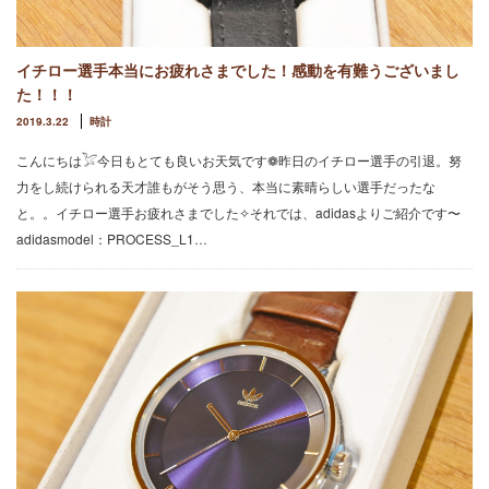
イチロー選手本当にお疲れさまでした！感動を有難うございまし
た！！！
2019.3.22
時計
こんにちは𓅯今日もとても良いお天気です❁昨日のイチロー選手の引退。努
力をし続けられる天才誰もがそう思う、本当に素晴らしい選手だったな
と。。イチロー選手お疲れさまでした✧それでは、adidasよりご紹介です〜
adidasmodel：PROCESS_L1…