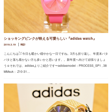
ショッキングピンクが映える可愛らしい『adidas watch』
2019.3.19
時計
こんにちは𓅯今日も暖かい穏やかな一日ですね。3月も折り返し、年度末バタ
バタと落ち着かない方も多いかと思います。。新年度へ向けて頑張りましょ
う☺︎それでは、adidasよりご紹介です〜adidasmodel：PROCESS_SP1 , 38
MMsuk： Z10-31…