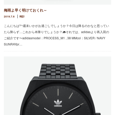
梅雨よ早く明けておくれ～
2019.7.6
時計
こんにちは𓆸週末いかがお過ごしでしょうか？今日は降るのかなと思ってい
たら降らず…これから本降りでしょうか？🌧それでは、adidasより再入荷の
ご紹介です〜adidasmodel：PROCESS_M1 , 38 MMcol：SILVER / NAVY
SUNRAYpr…