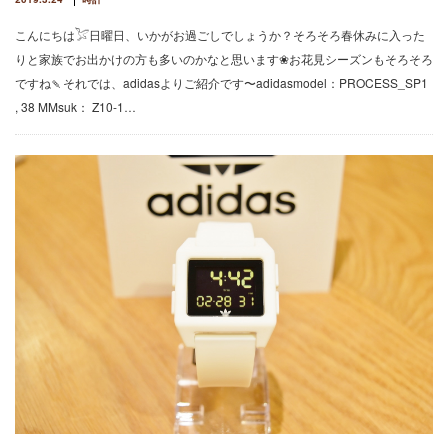
こんにちは𓅯日曜日、いかがお過ごしでしょうか？そろそろ春休みに入った
りと家族でお出かけの方も多いのかなと思います❀お花見シーズンもそろそろ
ですね🍡それでは、adidasよりご紹介です〜adidasmodel：PROCESS_SP1
, 38 MMsuk： Z10-1…