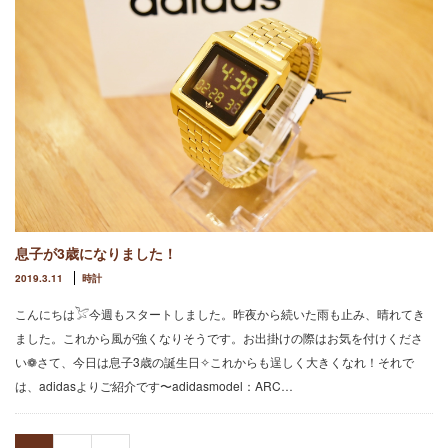
息子が3歳になりました！
2019.3.11
時計
こんにちは𓅯今週もスタートしました。昨夜から続いた雨も止み、晴れてき
ました。これから風が強くなりそうです。お出掛けの際はお気を付けくださ
い❁さて、今日は息子3歳の誕生日✧これからも逞しく大きくなれ！それで
は、adidasよりご紹介です〜adidasmodel：ARC…