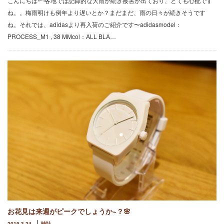
こんにちは𓆸各地では記録的な大雨が続き被害が出ており、とても心配です
ね。。梅雨明けも例年より遅いとか？まだまだ、雨の日々が続きそうです
ね。それでは、adidasより再入荷のご紹介です〜adidasmodel：
PROCESS_M1 , 38 MMcol：ALL BLA…
お花見は来週がピークでしょうか~？🌸
2019.3.24
時計