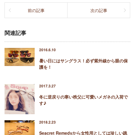
前の記事
次の記事
関連記事
2016.6.10
暑い日にはサングラス！必ず紫外線から眼の保
護を！
2017.3.27
冬に逆戻りの寒い秩父に可愛いメガネの入荷で
す♪
2018.2.23
Seacret Remedyから女性用としては珍しい跳