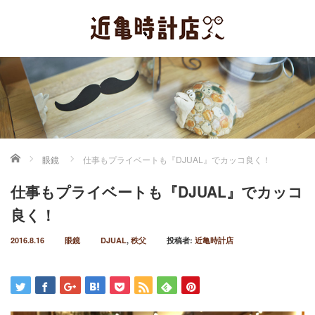
ホーム
眼鏡
仕事もプライベートも『DJUAL』でカッコ良く！
仕事もプライベートも『DJUAL』でカッコ
良く！
2016.8.16
眼鏡
DJUAL
,
秩父
投稿者:
近亀時計店