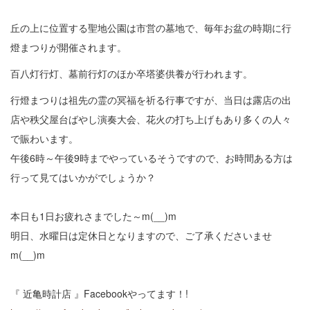
丘の上に位置する聖地公園は市営の墓地で、毎年お盆の時期に行
燈まつりが開催されます。
百八灯行灯、墓前行灯のほか卒塔婆供養が行われます。
行燈まつりは祖先の霊の冥福を祈る行事ですが、当日は露店の出
店や秩父屋台ばやし演奏大会、花火の打ち上げもあり多くの人々
で賑わいます。
午後6時～午後9時までやっているそうですので、お時間ある方は
行って見てはいかがでしょうか？
本日も1日お疲れさまでした～m(__)m
明日、水曜日は定休日となりますので、ご了承くださいませ
m(__)m
『 近亀時計店 』Facebookやってます！!