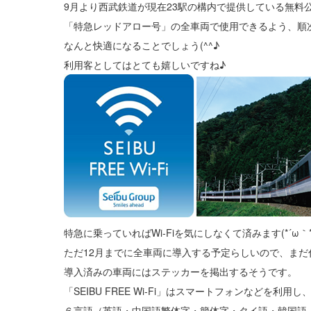
9月より西武鉄道が現在23駅の構内で提供している無料公衆無線（
「特急レッドアロー号」の全車両で使用できるよう、順次導
なんと快適になることでしょう(^^♪
利用客としてはとても嬉しいですね♪
特急に乗っていればWi-Fiを気にしなくて済みます(*´ω｀*
ただ12月までに全車両に導入する予定らしいので、まだ
導入済みの車両にはステッカーを掲出するそうです。
「SEIBU FREE Wi-Fi」はスマートフォンなどを利用し
６言語（英語・中国語繁体字・簡体字・タイ語・韓国語