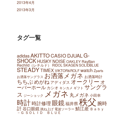
2013年4月
2013年3月
タグ一覧
AKITTO
G-
CASIO
DJUAL
adidas
SHOCK
HUSKY NOISE
OAKLEY
RayBan
Rechild（レチルド）
SKAGEN
SOLIDBLUE
RIDOL
STEADY
watch
TIMEX
VIKTOR&ROLF
Zparts
お洒落メガネ
お洒落時計
お洒落サングラス
オークリー
ちちぶ
めがね
オ
アディダス
サングラ
ーバーホール
カシオ
ギフト
キンカメ
メガネ
ス
丸メガネ
小田幸
ジーショック
秩父
時計
眼鏡
腕時
時計修理
福井県
計
鯖江産
谷口眼鏡
Ｂａｂｙ
跳ね上げ
電波ソーラー
－Ｇ
ＳＯＬＩＤ ＢＬＵＥ