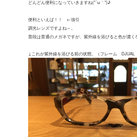
どんどん便利になっていきますね(*´ω｀*)♪
便利といえば！！ ←強引
調光レンズですよね～。
普段は普通のメガネですが、紫外線を浴びると色が濃くな
↓これが紫外線を浴びる前の状態。（フレーム DJUAL G02 smoky