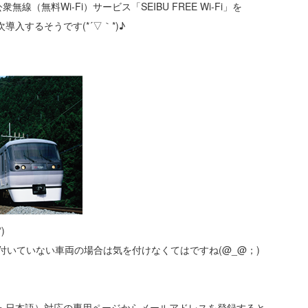
無料Wi-Fi）サービス「SEIBU FREE Wi-Fi」を
入するそうです(*´▽｀*)♪
)
付いていない車両の場合は気を付けなくてはですね(@_@；)
、
・日本語）対応の専用ページからメールアドレスを登録すると、