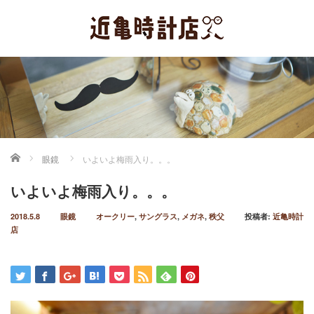
ホーム
眼鏡
いよいよ梅雨入り。。。
いよいよ梅雨入り。。。
2018.5.8
眼鏡
オークリー
,
サングラス
,
メガネ
,
秩父
投稿者:
近亀時計
店