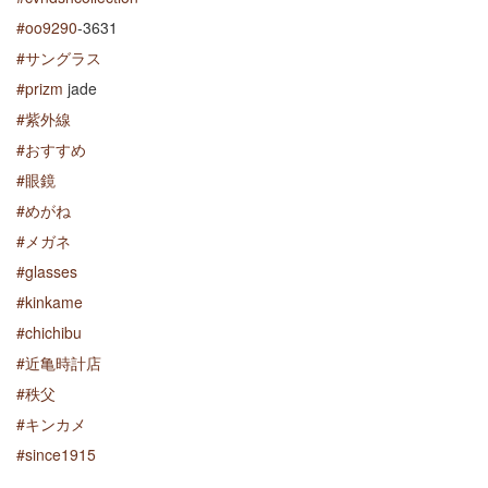
#
oo9290
-3631
#
サングラス
#
prizm
jade
#
紫外線
#
おすすめ
#
眼鏡
#
めがね
#
メガネ
#
glasses
#
kinkame
#
chichibu
#
近亀時計店
#
秩父
#
キンカメ
#
since1915