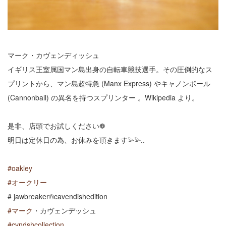
マーク・カヴェンディッシュ
イギリス王室属国マン島出身の自転車競技選手。その圧倒的なス
プリントから、マン島超特急 (Manx Express) やキャノンボール
(Cannonball) の異名を持つスプリンター 。Wikipedia より。
是非、店頭でお試しください❁
明日は定休日の為、お休みを頂きます𓅫𓅫..
#
oakley
#
オークリー
# jawbreaker®cavendishedition
#
マーク
・カヴェンデッシュ
#
cvndshcollection