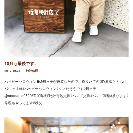
10月も最後です。
2017.10.31
時計修理
ハッピーハロウィン🎃♪甥っ子が仮装したので、作りたてのDIY看板とともに
パシャリ📸#ハッピーハロウィン#クマだそうです#甥っ子
@aoaoaoto0529#DIY看板#時計電池交換#バンド交換#バンド調整#承ります#
修理もやってます#秩父…