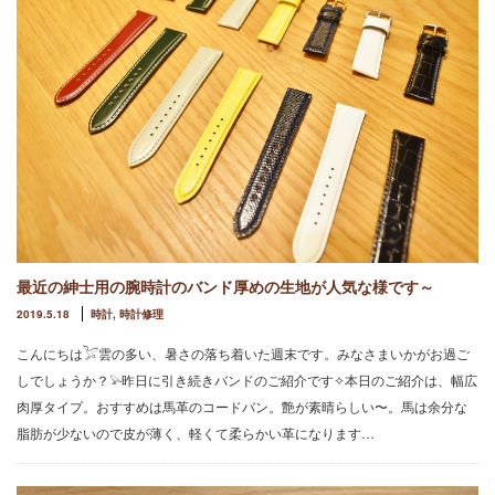
最近の紳士用の腕時計のバンド厚めの生地が人気な様です～
2019.5.18
時計
,
時計修理
こんにちは𓅯雲の多い、暑さの落ち着いた週末です。みなさまいかがお過ご
しでしょうか？𓅫昨日に引き続きバンドのご紹介です✧本日のご紹介は、幅広
肉厚タイプ。おすすめは馬革のコードバン。艶が素晴らしい〜。馬は余分な
脂肪が少ないので皮が薄く、軽くて柔らかい革になります…