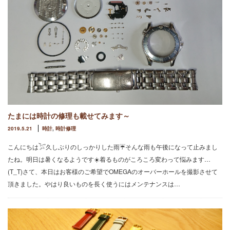
たまには時計の修理も載せてみます～
2019.5.21
時計
,
時計修理
こんにちは𓅯久しぶりのしっかりした雨☔そんな雨も午後になって止みまし
たね。明日は暑くなるようです☀️着るものがころころ変わって悩みます…
(T_T)さて、本日はお客様のご希望でOMEGAのオーバーホールを撮影させて
頂きました。やはり良いものを長く使うにはメンテナンスは…