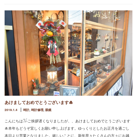
あけましておめでとうございます🎍
2019.1.4
時計
,
時計修理
,
眼鏡
こんにちは𓅮ご挨拶遅くなりましたが、、あけましておめでとうございます
🎍本年もどうぞ宜しくお願い申し上げます。ゆっくりとしたお正月を過ごし
本日より営業となりました。嬉しいことに、新年早々たくさんの方々にお越