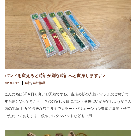
バンドを変えると時計が別な時計へと変身しますよ♪
2019.5.17
時計
,
時計修理
こんにちは𓅯今日も良いお天気ですね。当店の影の人気アイテムのご紹介で
す✧暑くなってきた今、季節の変わり目にバンド交換はいかがでしょうか？人
気の牛革 トカゲ 高級なワニ皮までカラー・バリエーション豊富に展開させて
いただいております！鎖やウレタンバンドなどもご用…