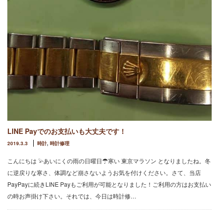
LINE Payでのお支払いも大丈夫です！
2019.3.3
時計
,
時計修理
こんにちは 𓅫あいにくの雨の日曜日☂︎寒い 東京マラソン となりましたね。冬
に逆戻りな寒さ、体調など崩さないようお気を付けください。さて、当店
PayPayに続きLINE Payもご利用が可能となりました！ご利用の方はお支払い
の時お声掛け下さい。それでは、今日は時計修…