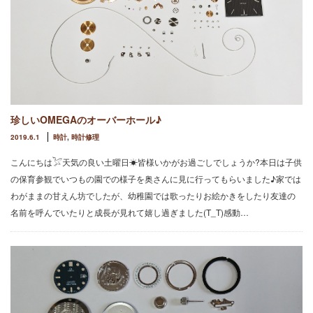
珍しいOMEGAのオーバーホール♪
2019.6.1
時計
,
時計修理
こんにちは𓅯天気の良い土曜日☀皆様いかがお過ごしでしょうか?本日は子供
の保育参観でいつもの園での様子を奥さんに見に行ってもらいました♪家では
わがままの甘えん坊でしたが、幼稚園では歌ったりお絵かきをしたり友達の
名前を呼んでいたりと成長が見れて嬉し過ぎました(T_T)感動…